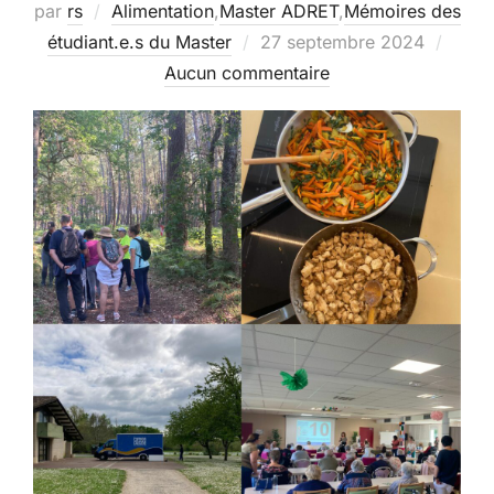
par
rs
Alimentation
,
Master ADRET
,
Mémoires des
Publié
étudiant.e.s du Master
27 septembre 2024
le
Aucun commentaire