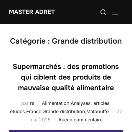
Aller
Rechercher :
MASTER ADRET
au
PERMUT
contenu
Catégorie :
Grande distribution
Supermarchés : des promotions
qui ciblent des produits de
mauvaise qualité alimentaire
par
rs
Alimentation
,
Analyses, articles,
Publié
études
,
France
,
Grande distribution
,
Malbouffe
27
le
mai 2025
Aucun commentaire