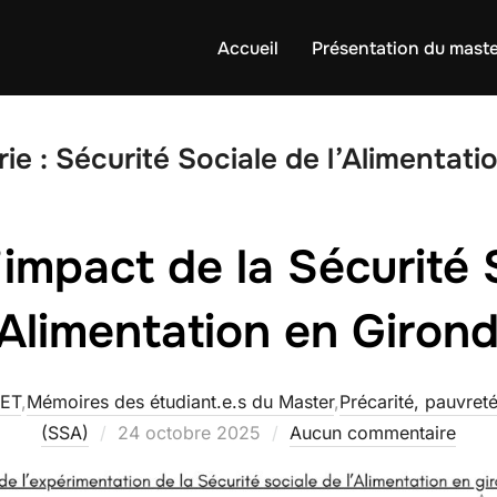
Accueil
Présentation du mast
ie :
Sécurité Sociale de l’Alimentati
’impact de la Sécurité 
’Alimentation en Giron
RET
,
Mémoires des étudiant.e.s du Master
,
Précarité, pauvret
Publié
(SSA)
24 octobre 2025
Aucun commentaire
le