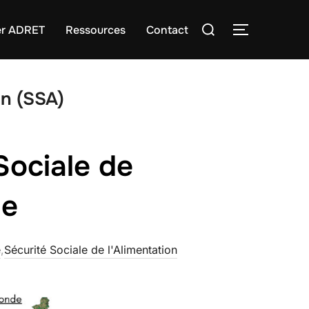
Rechercher :
er ADRET
Ressources
Contact
PERMUTER
on (SSA)
Sociale de
de
é
,
Sécurité Sociale de l'Alimentation