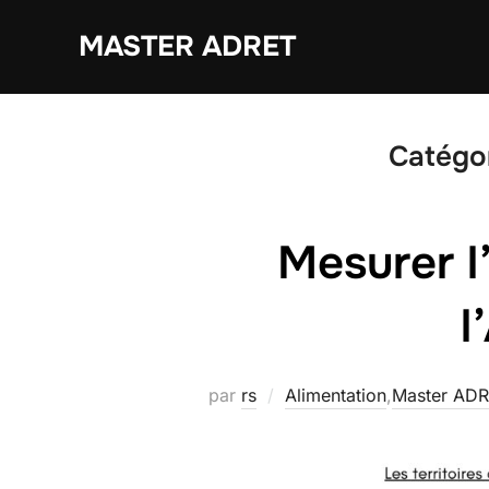
Aller
MASTER ADRET
au
contenu
Catégor
Mesurer l
l
par
rs
Alimentation
,
Master AD